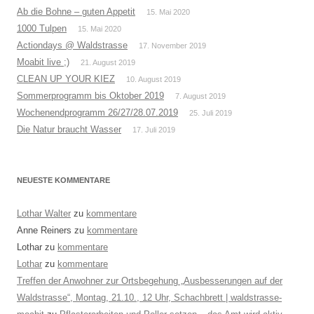
Ab die Bohne – guten Appetit
15. Mai 2020
1000 Tulpen
15. Mai 2020
Actiondays @ Waldstrasse
17. November 2019
Moabit live ;)
21. August 2019
CLEAN UP YOUR KIEZ
10. August 2019
Sommerprogramm bis Oktober 2019
7. August 2019
Wochenendprogramm 26/27/28.07.2019
25. Juli 2019
Die Natur braucht Wasser
17. Juli 2019
NEUESTE KOMMENTARE
Lothar Walter
zu
kommentare
Anne Reiners
zu
kommentare
Lothar
zu
kommentare
Lothar
zu
kommentare
Treffen der Anwohner zur Ortsbegehung „Ausbesserungen auf der
Waldstrasse“, Montag, 21.10., 12 Uhr, Schachbrett | waldstrasse-