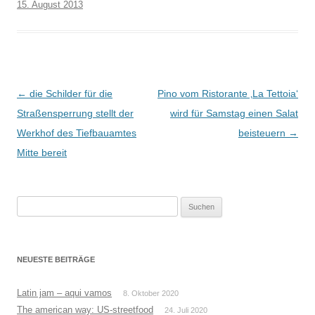
15. August 2013
Beitrags-
←
die Schilder für die
Pino vom Ristorante ‚La Tettoia‘
Navigation
Straßensperrung stellt der
wird für Samstag einen Salat
Werkhof des Tiefbauamtes
beisteuern
→
Mitte bereit
Suchen
nach:
NEUESTE BEITRÄGE
Latin jam – aqui vamos
8. Oktober 2020
The american way: US-streetfood
24. Juli 2020