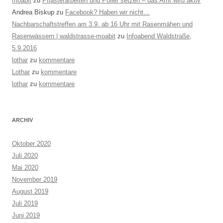
moabit
zu
Pflasterarbeiten und Poller setzen – das Amt wird aktiv
Andrea Biskup
zu
Facebook? Haben wir nicht…
Nachbarschaftstreffen am 3.9. ab 16 Uhr mit Rasenmähen und
Rasenwässern | waldstrasse-moabit
zu
Infoabend Waldstraße,
5.9.2016
lothar
zu
kommentare
Lothar
zu
kommentare
lothar
zu
kommentare
ARCHIV
Oktober 2020
Juli 2020
Mai 2020
November 2019
August 2019
Juli 2019
Juni 2019