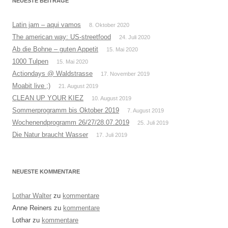
NEUESTE BEITRÄGE
Latin jam – aqui vamos
8. Oktober 2020
The american way: US-streetfood
24. Juli 2020
Ab die Bohne – guten Appetit
15. Mai 2020
1000 Tulpen
15. Mai 2020
Actiondays @ Waldstrasse
17. November 2019
Moabit live ;)
21. August 2019
CLEAN UP YOUR KIEZ
10. August 2019
Sommerprogramm bis Oktober 2019
7. August 2019
Wochenendprogramm 26/27/28.07.2019
25. Juli 2019
Die Natur braucht Wasser
17. Juli 2019
NEUESTE KOMMENTARE
Lothar Walter
zu
kommentare
Anne Reiners
zu
kommentare
Lothar
zu
kommentare