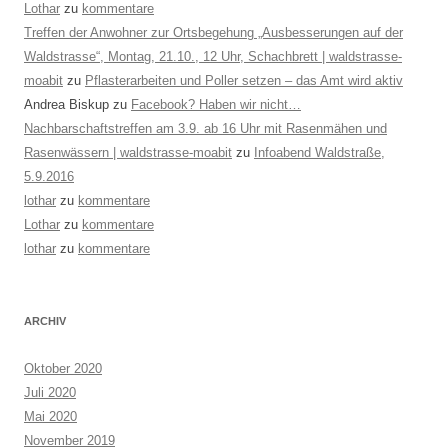
Lothar
zu
kommentare
Treffen der Anwohner zur Ortsbegehung „Ausbesserungen auf der
Waldstrasse“, Montag, 21.10., 12 Uhr, Schachbrett | waldstrasse-
moabit
zu
Pflasterarbeiten und Poller setzen – das Amt wird aktiv
Andrea Biskup
zu
Facebook? Haben wir nicht…
Nachbarschaftstreffen am 3.9. ab 16 Uhr mit Rasenmähen und
Rasenwässern | waldstrasse-moabit
zu
Infoabend Waldstraße,
5.9.2016
lothar
zu
kommentare
Lothar
zu
kommentare
lothar
zu
kommentare
ARCHIV
Oktober 2020
Juli 2020
Mai 2020
November 2019