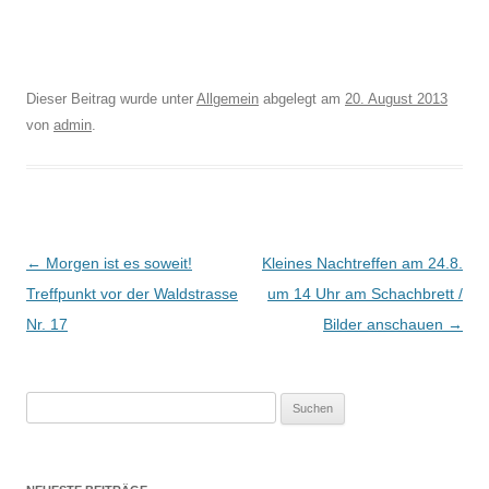
Dieser Beitrag wurde unter
Allgemein
abgelegt am
20. August 2013
von
admin
.
Beitrags-
←
Morgen ist es soweit!
Kleines Nachtreffen am 24.8.
Navigation
Treffpunkt vor der Waldstrasse
um 14 Uhr am Schachbrett /
Nr. 17
Bilder anschauen
→
Suchen
nach: