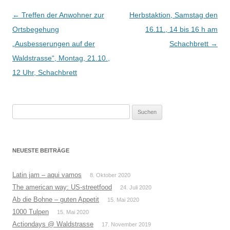
Beitrags-
←
Treffen der Anwohner zur
Herbstaktion, Samstag den
Navigation
Ortsbegehung
16.11., 14 bis 16 h am
„Ausbesserungen auf der
Schachbrett
→
Waldstrasse“, Montag, 21.10.,
12 Uhr, Schachbrett
Suchen
nach:
NEUESTE BEITRÄGE
Latin jam – aqui vamos
8. Oktober 2020
The american way: US-streetfood
24. Juli 2020
Ab die Bohne – guten Appetit
15. Mai 2020
1000 Tulpen
15. Mai 2020
Actiondays @ Waldstrasse
17. November 2019