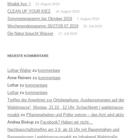
Moabit live ;)
21. August 2019
CLEAN UP YOUR KIEZ
10. August 2019
Sommerprogramm bis Oktober 2019
7. August 2019
Wochenendprogramm 26/27/28.07.2019
25. Juli 2019
Die Natur braucht Wasser
17. Juli 2019
NEUESTE KOMMENTARE
Lothar Walter
zu
kommentare
Anne Reiners
zu
kommentare
Lothar
zu
kommentare
Lothar
zu
kommentare
Treffen der Anwohner zur Ortsbegehung „Ausbesserungen auf der
Waldstrasse“, Montag, 21.10., 12 Uhr, Schachbrett | waldstrasse-
moabit
zu
Pflasterarbeiten und Poller setzen – das Amt wird aktiv
Andrea Biskup
zu
Facebook? Haben wir nicht…
Nachbarschaftstreffen am 3.9. ab 16 Uhr mit Rasenmähen und
Rasenwässern | waldstrasse-moabit
zu
Infoabend Waldstraße,