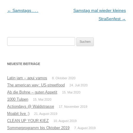
Beitrags-
←
Samstags . . .
Samstag mal wieder kleines
Navigation
Straßenfest
→
Suchen
nach:
NEUESTE BEITRÄGE
Latin jam – aqui vamos
8. Oktober 2020
The american way: US-streetfood
24. Juli 2020
Ab die Bohne – guten Appetit
15. Mai 2020
1000 Tulpen
15. Mai 2020
Actiondays @ Waldstrasse
17. November 2019
Moabit live ;)
21. August 2019
CLEAN UP YOUR KIEZ
10. August 2019
Sommerprogramm bis Oktober 2019
7. August 2019