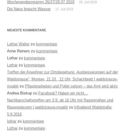
Wochenendprogramm 26/27/28.07.2019
25. Juli 2019
Die Natur braucht Wasser
17. Juli 2019
NEUESTE KOMMENTARE
Lothar Walter
zu
kommentare
Anne Reiners
zu
kommentare
Lothar
zu
kommentare
Lothar
zu
kommentare
Treffen der Anwohner zur Ortsbegehung „Ausbesserungen auf der
Waldstrasse“, Montag, 21.10., 12 Uhr, Schachbrett | waldstrasse-
moabit
zu
Pflasterarbeiten und Poller setzen – das Amt wird aktiv
Andrea Biskup
zu
Facebook? Haben wir nicht…
Nachbarschaftstreffen am 3.9. ab 16 Uhr mit Rasenmähen und
Rasenwässern | waldstrasse-moabit
zu
Infoabend Waldstraße,
5.9.2016
lothar
zu
kommentare
Lothar
zu
kommentare