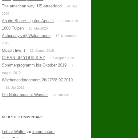
The american way: US-streetfood
24. Juli
2020
Ab die Bohne – guten Appetit
15. Mai 2020
1000 Tulpen
15. Mai 2020
Actiondays @ Waldstrasse
17. November
2019
Moabit live ;)
21. August 2019
CLEAN UP YOUR KIEZ
10. August 2019
Sommerprogramm bis Oktober 2019
7.
August 2019
Wochenendprogramm 26/27/28.07.2019
25. Juli 2019
Die Natur braucht Wasser
17. Juli 2019
NEUESTE KOMMENTARE
Lothar Walter
zu
kommentare