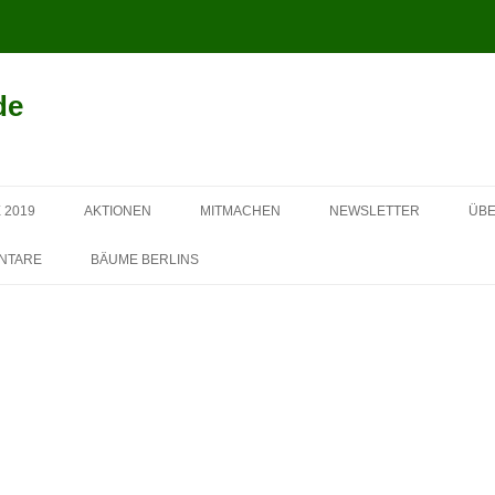
de
Springe
zum
 2019
AKTIONEN
MITMACHEN
NEWSLETTER
ÜBE
Inhalt
SPONSOREN 2013
NTARE
BÄUME BERLINS