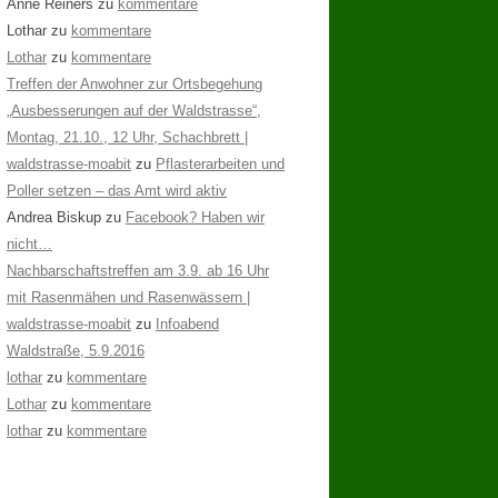
Anne Reiners
zu
kommentare
Lothar
zu
kommentare
Lothar
zu
kommentare
Treffen der Anwohner zur Ortsbegehung
„Ausbesserungen auf der Waldstrasse“,
Montag, 21.10., 12 Uhr, Schachbrett |
waldstrasse-moabit
zu
Pflasterarbeiten und
Poller setzen – das Amt wird aktiv
Andrea Biskup
zu
Facebook? Haben wir
nicht…
Nachbarschaftstreffen am 3.9. ab 16 Uhr
mit Rasenmähen und Rasenwässern |
waldstrasse-moabit
zu
Infoabend
Waldstraße, 5.9.2016
lothar
zu
kommentare
Lothar
zu
kommentare
lothar
zu
kommentare