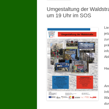
Umgestaltung der Waldstra
um 19 Uhr im SOS
Li
jet
zur
prä
in
Ab
Hi
Am
Inf
Wal
dur