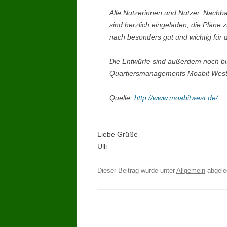
Alle Nutzerinnen und Nutzer, Nachba
sind herzlich eingeladen, die Pläne 
nach besonders gut und wichtig für d
Die Entwürfe sind außerdem noch bis
Quartiersmanagements Moabit West (R
Quelle:
http://www.moabitwest.de/
Liebe Grüße
Ulli
Dieser Beitrag wurde unter
Allgemein
abgel