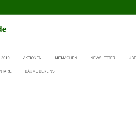
de
Springe
zum
 2019
AKTIONEN
MITMACHEN
NEWSLETTER
ÜBE
Inhalt
SPONSOREN 2013
NTARE
BÄUME BERLINS