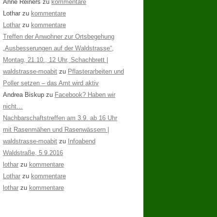
Anne Reiners
zu
kommentare
Lothar
zu
kommentare
Lothar
zu
kommentare
Treffen der Anwohner zur Ortsbegehung
„Ausbesserungen auf der Waldstrasse“,
Montag, 21.10., 12 Uhr, Schachbrett |
waldstrasse-moabit
zu
Pflasterarbeiten und
Poller setzen – das Amt wird aktiv
Andrea Biskup
zu
Facebook? Haben wir
nicht…
Nachbarschaftstreffen am 3.9. ab 16 Uhr
mit Rasenmähen und Rasenwässern |
waldstrasse-moabit
zu
Infoabend
Waldstraße, 5.9.2016
lothar
zu
kommentare
Lothar
zu
kommentare
lothar
zu
kommentare