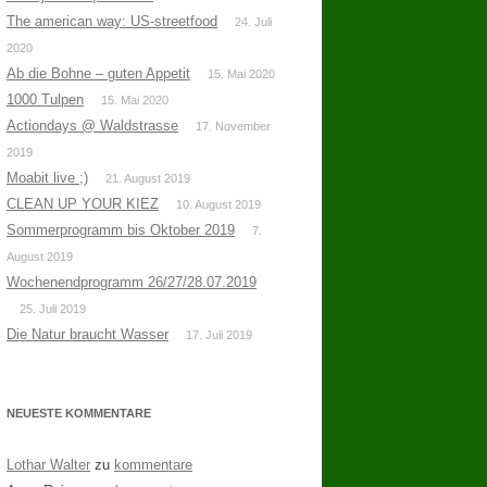
The american way: US-streetfood
24. Juli
2020
Ab die Bohne – guten Appetit
15. Mai 2020
1000 Tulpen
15. Mai 2020
Actiondays @ Waldstrasse
17. November
2019
Moabit live ;)
21. August 2019
CLEAN UP YOUR KIEZ
10. August 2019
Sommerprogramm bis Oktober 2019
7.
August 2019
Wochenendprogramm 26/27/28.07.2019
25. Juli 2019
Die Natur braucht Wasser
17. Juli 2019
NEUESTE KOMMENTARE
Lothar Walter
zu
kommentare