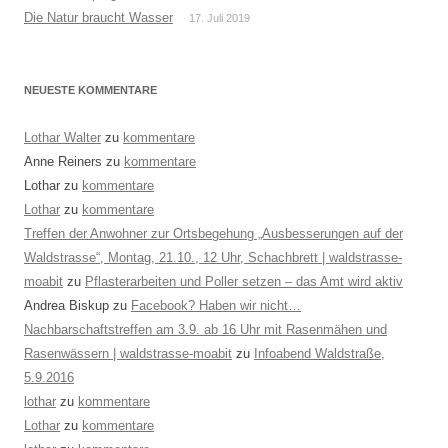
Die Natur braucht Wasser
17. Juli 2019
NEUESTE KOMMENTARE
Lothar Walter
zu
kommentare
Anne Reiners
zu
kommentare
Lothar
zu
kommentare
Lothar
zu
kommentare
Treffen der Anwohner zur Ortsbegehung „Ausbesserungen auf der
Waldstrasse“, Montag, 21.10., 12 Uhr, Schachbrett | waldstrasse-
moabit
zu
Pflasterarbeiten und Poller setzen – das Amt wird aktiv
Andrea Biskup
zu
Facebook? Haben wir nicht…
Nachbarschaftstreffen am 3.9. ab 16 Uhr mit Rasenmähen und
Rasenwässern | waldstrasse-moabit
zu
Infoabend Waldstraße,
5.9.2016
lothar
zu
kommentare
Lothar
zu
kommentare