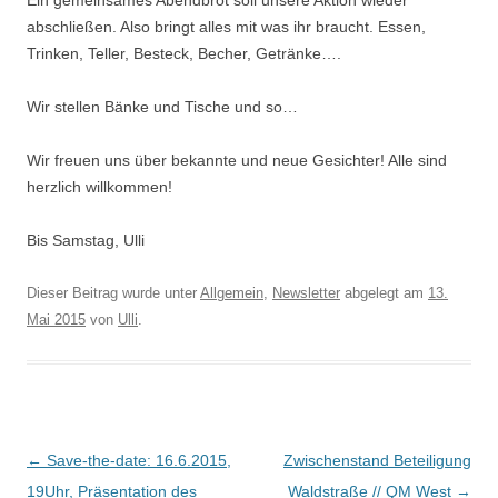
Ein gemeinsames Abendbrot soll unsere Aktion wieder
abschließen. Also bringt alles mit was ihr braucht. Essen,
Trinken, Teller, Besteck, Becher, Getränke….
Wir stellen Bänke und Tische und so…
Wir freuen uns über bekannte und neue Gesichter! Alle sind
herzlich willkommen!
Bis Samstag, Ulli
Dieser Beitrag wurde unter
Allgemein
,
Newsletter
abgelegt am
13.
Mai 2015
von
Ulli
.
Beitrags-
←
Save-the-date: 16.6.2015,
Zwischenstand Beteiligung
Navigation
19Uhr, Präsentation des
Waldstraße // QM West
→