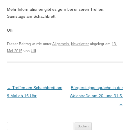
Mehr Informationen gibt es gern bei unseren Treffen,
Samstags am Schachbrett.
Ulli
Dieser Beitrag wurde unter
Allgemein
,
Newsletter
abgelegt am
13.
Mai 2015
von
Ulli
.
Beitrags-
←
Treffen am Schachbrett am
Bürgersteiggespräche in der
Navigation
9.Mai ab 16 Uhr
Waldstraße am 20. und 31.5.
→
Suchen