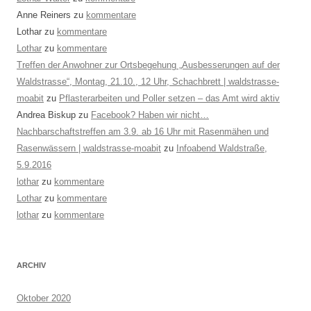
Anne Reiners
zu
kommentare
Lothar
zu
kommentare
Lothar
zu
kommentare
Treffen der Anwohner zur Ortsbegehung „Ausbesserungen auf der
Waldstrasse“, Montag, 21.10., 12 Uhr, Schachbrett | waldstrasse-
moabit
zu
Pflasterarbeiten und Poller setzen – das Amt wird aktiv
Andrea Biskup
zu
Facebook? Haben wir nicht…
Nachbarschaftstreffen am 3.9. ab 16 Uhr mit Rasenmähen und
Rasenwässern | waldstrasse-moabit
zu
Infoabend Waldstraße,
5.9.2016
lothar
zu
kommentare
Lothar
zu
kommentare
lothar
zu
kommentare
ARCHIV
Oktober 2020