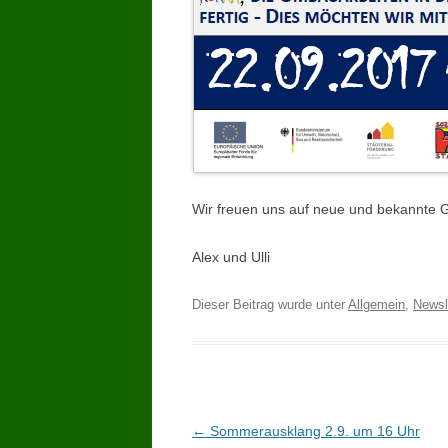
Wir freuen uns auf neue und bekannte G
Alex und Ulli
Dieser Beitrag wurde unter
Allgemein
,
Newsl
Beitrags-
←
Sommerausklang 2.9. um 16 Uhr