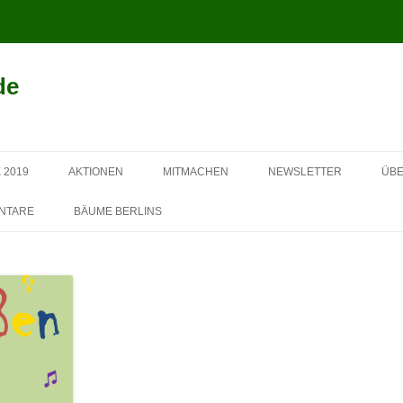
de
Springe
zum
 2019
AKTIONEN
MITMACHEN
NEWSLETTER
ÜBE
Inhalt
SPONSOREN 2013
NTARE
BÄUME BERLINS