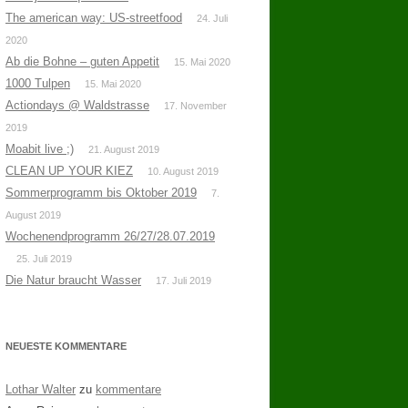
The american way: US-streetfood
24. Juli
2020
Ab die Bohne – guten Appetit
15. Mai 2020
1000 Tulpen
15. Mai 2020
Actiondays @ Waldstrasse
17. November
2019
Moabit live ;)
21. August 2019
CLEAN UP YOUR KIEZ
10. August 2019
Sommerprogramm bis Oktober 2019
7.
August 2019
Wochenendprogramm 26/27/28.07.2019
25. Juli 2019
Die Natur braucht Wasser
17. Juli 2019
NEUESTE KOMMENTARE
Lothar Walter
zu
kommentare