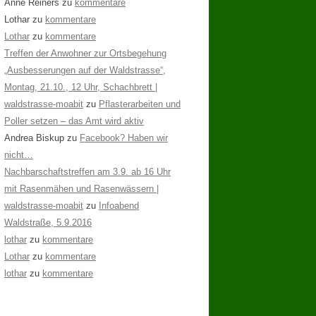
Anne Reiners
zu
kommentare
Lothar
zu
kommentare
Lothar
zu
kommentare
Treffen der Anwohner zur Ortsbegehung
„Ausbesserungen auf der Waldstrasse“,
Montag, 21.10., 12 Uhr, Schachbrett |
waldstrasse-moabit
zu
Pflasterarbeiten und
Poller setzen – das Amt wird aktiv
Andrea Biskup
zu
Facebook? Haben wir
nicht…
Nachbarschaftstreffen am 3.9. ab 16 Uhr
mit Rasenmähen und Rasenwässern |
waldstrasse-moabit
zu
Infoabend
Waldstraße, 5.9.2016
lothar
zu
kommentare
Lothar
zu
kommentare
lothar
zu
kommentare